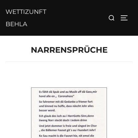
Zum
WETTIZUNFT
Inhalt
Suchen
SEIT
springen
BEHLA
nach:
NARRENSPRÜCHE