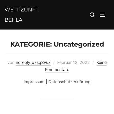
Zum
WETTIZUNFT
Inhalt
Suchen
SEIT
springen
BEHLA
nach:
KATEGORIE:
Uncategorized
Veröffentlicht
von
noreply_qxsq3vu7
Februar 12, 2022
Keine
am
Kommentare
Impressum | Datenschutzerklärung